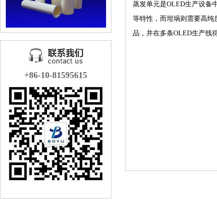
蒸发单元是
OLED
生产设备
等特性，而坩埚则需要高纯
品，并在多条
OLED
生产线
+86-10-81595615