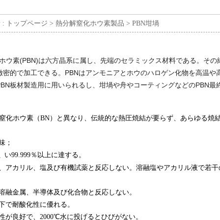
 :
トップページ >
熱分解窒化ホウ素製品 >
PBN坩堝
ホウ素(PBN)は六方晶系に属し、先端のセラミックス材料である。その純
緻密的で加工できる。PBNはアンモニアとホウのハロゲン化物を高温や
PBN板材製造用に用いられるし、坩堝や舟やコーティングなどのPBN最
窒化ホウ素（BN）と異なり、伝統的な熱圧焼結が要らず、あらゆる焼
味；
い99.999％以上に達する。
、
酸、アカリル、塩及び有機試薬と反応しない。溶融塩やアカリル液で若
の溶融金属、半導体及び化合物と反応しない。
℃以下で耐酸化性に優れる。
性が良好で、2000℃水に投げるとひびがない。