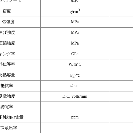
要パラメータ
単位
3
密度
g/cm
引張強度
MPa
曲げ強度
MPa
圧縮強度
MPa
ヤング率
GPa
熱伝導率
W/m°C
比熱容量
J/g·℃
抵抗率
Ω.cm
誘電強度
D.C. volts/mm
誘電率
不純物の含量
ppm
ガス放出率