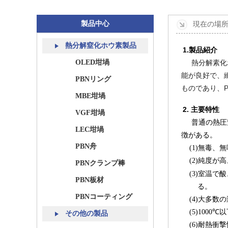
製品中心
現在の場所
熱分解窒化ホウ素製品
1.
製品紹介
OLED坩堝
熱分解素化
能が良好で、
PBNリング
ものであり、
MBE坩堝
2. 主要特性
VGF坩堝
普通の熱圧
LEC坩堝
徴がある。
PBN舟
(1)無毒、無
(2)純度が高
PBNクランプ棒
(3)室温で
PBN板材
る。
PBNコーティング
(4)大多数
(5)1000
その他の製品
(6)耐熱衝撃