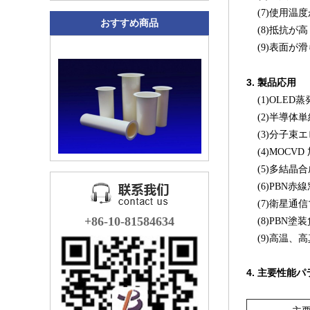
(7)使用温度
おすすめ商品
(8)抵抗が
(9)表面が
3. 製品応用
(1)OLED
(2)半導体単
(3)分子束エピ
(4)MOCVD
(5)多結晶合
(6)PBN赤線
(7)衛星通
+86-10-81584634
(8)PBN塗
(9)高温、
4. 主要性能