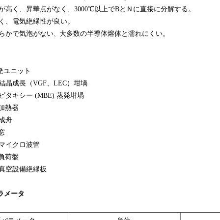
が高く、昇華点がなく、3000℃以上でBとＮに直接に分解する。
高く、電気絶縁性が良い。
滑らかで気泡がない
大多数の半導体熔体と濡れにくい。
、
蒸発ユニット
結晶成長（VGF、LEC）坩堝
タキシー (MBE) 蒸発坩堝
 加熱器
成舟
窓
信マイクロ波管
装負荷盤
高真空設備絶縁板
パラメータ