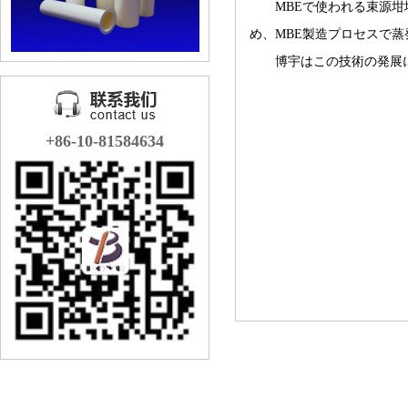
MBE
で使われる束源坩
め、
MBE
製造プロセスで蒸
​ 博宇はこの技術の発展
+86-10-81584634