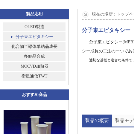
製品応用
現在の場所 :
トップペ
OLED製造
分子束エピタキシー
分子束エピタキシー
分子束エピタシー(MEB)
化合物半導体単結晶成長
シー成長の工法の一つであ
多結晶合成
​
適切な基板と適合な条件で
MOCVD加熱器
衛星通信TWT
おすすめ商品
製品の概要
製品モデ