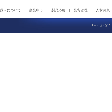
我々について
|
製品中心
|
製品応用
|
品質管理
|
人材募集
Copyrigh