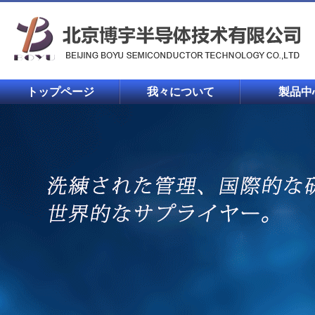
トップページ
我々について
製品中