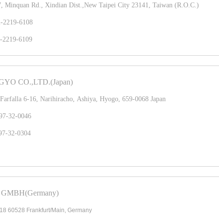
7, Minquan Rd., Xindian Dist.,New Taipei City 23141, Taiwan (R.O.C.)
2-2219-6108
-2219-6109
YO CO.,LTD.(Japan)
Farfalla 6-16, Narihiracho, Ashiya, Hyogo, 659-0068 Japan
97-32-0046
97-32-0304
GMBH(Germany)
.18 60528 Frankfurt/Main, Germany