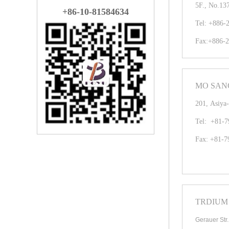
5F., No.13
+86-10-81584634
Tel: +886-
Fax:+886-2
MO SANG
201, Asiya-
Tel: +81-7
Fax: +81-7
TRDIUM 
Gerauer Str