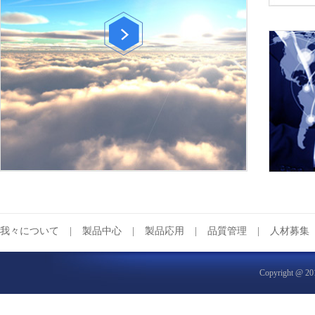
我々について
|
製品中心
|
製品応用
|
品質管理
|
人材募集
Copyrigh