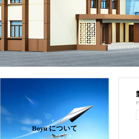
P
Boyu について
ABOUT US