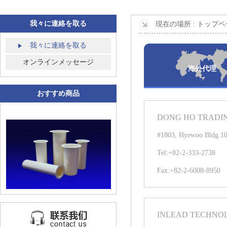
我々に連絡を取る
現在の場所 :
トップペ
我々に連絡を取る
オンラインメッセージ
海外代理
おすすめ商品
DONG HO TRADIN
#1803, Hyewoo Bldg.10
Tel:+82-2-333-2738
Fax:+82-2-6008-8950
INLEAD TECHNOLO