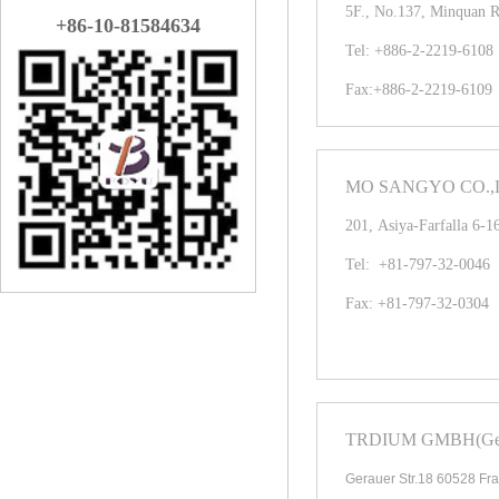
5F., No.137, Minquan R
+86-10-81584634
Tel: +886-2-2219-6108
Fax:+886-2-2219-6109
MO SANGYO CO.,LT
201, Asiya-Farfalla 6-1
Tel: +81-797-32-0046
Fax: +81-797-32-0304
TRDIUM GMBH(Ge
Gerauer Str.18 60528 Fr